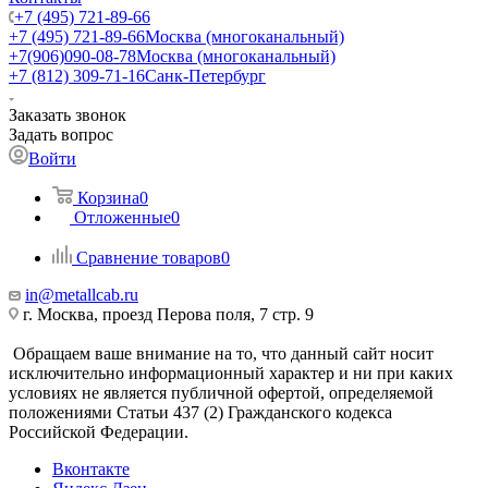
+7 (495) 721-89-66
+7 (495) 721-89-66
Москва (многоканальный)
+7(906)090-08-78
Москва (многоканальный)
+7 (812) 309-71-16
Санк-Петербург
Заказать звонок
Задать вопрос
Войти
Корзина
0
Отложенные
0
Сравнение товаров
0
in@metallcab.ru
г. Москва, проезд Перова поля, 7 стр. 9
Обращаем ваше внимание на то, что данный сайт носит
исключительно информационный характер и ни при каких
условиях не является публичной офертой, определяемой
положениями Статьи 437 (2) Гражданского кодекса
Российской Федерации.
Вконтакте