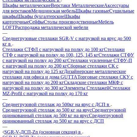
Шкафы металлические
Верстаки Металлические
Аксессуары
для верстаков
Медицинская мебель
Шкафы газовые
Сушильные
шкафы
Шкафы бухгалтерские
Шкафы
картотечные
Сейфы
Столы производственные
Мебель
LOFT
Распродажа металлической мебели
—
Среднегрузовые стеллажи SGR-V с нагрузкой на ярус до 500
кг в
Стеллажи СТФЛ с нагрузкой на полку до 100 кг
Стеллажи
СТФ с нагрузкой на полку до 100, 125, 145 кг
Стеллажи СТФУ
с нагрузкой на полку до 200 кг
Стеллажи усиленные СТФУ-П
с нагрузкой на полку до 200 кг
Сборные стеллажи СК с
нагрузкой на полку до 125 кг
Дизайнерские металлические
стеллажи для офиса и дома GUTTA
Торговые стеллажи СКУ с
нагрузкой на полку до 200 кг
Складские стеллажи МКФ с
нагрузкой на полку до 300 кг
Элементы Стеллажей
Стеллажи
MZ-Profil с нагрузкой на полку до 170 кг
—
Среднегрузовой стеллаж до 500кг на ярус с ДСП в
Среднегрузовой стеллаж до 500 кг на ярус
Среднегрузовой
оцинкованный стеллаж до 500 кг на ярус
Среднегрузовой
оцинкованный стеллаж до 500 кг на ярус с ДСП
—
SGR-V-ДСП-Zn (основная секция) в