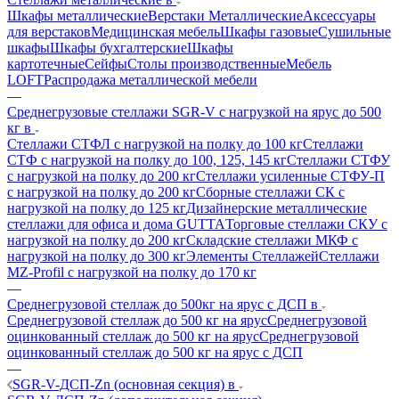
Шкафы металлические
Верстаки Металлические
Аксессуары
для верстаков
Медицинская мебель
Шкафы газовые
Сушильные
шкафы
Шкафы бухгалтерские
Шкафы
картотечные
Сейфы
Столы производственные
Мебель
LOFT
Распродажа металлической мебели
—
Среднегрузовые стеллажи SGR-V с нагрузкой на ярус до 500
кг в
Стеллажи СТФЛ с нагрузкой на полку до 100 кг
Стеллажи
СТФ с нагрузкой на полку до 100, 125, 145 кг
Стеллажи СТФУ
с нагрузкой на полку до 200 кг
Стеллажи усиленные СТФУ-П
с нагрузкой на полку до 200 кг
Сборные стеллажи СК с
нагрузкой на полку до 125 кг
Дизайнерские металлические
стеллажи для офиса и дома GUTTA
Торговые стеллажи СКУ с
нагрузкой на полку до 200 кг
Складские стеллажи МКФ с
нагрузкой на полку до 300 кг
Элементы Стеллажей
Стеллажи
MZ-Profil с нагрузкой на полку до 170 кг
—
Среднегрузовой стеллаж до 500кг на ярус с ДСП в
Среднегрузовой стеллаж до 500 кг на ярус
Среднегрузовой
оцинкованный стеллаж до 500 кг на ярус
Среднегрузовой
оцинкованный стеллаж до 500 кг на ярус с ДСП
—
SGR-V-ДСП-Zn (основная секция) в