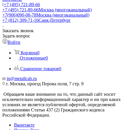
+7 (495) 721-89-66
+7 (495) 721-89-66
Москва (многоканальный)
+7(906)090-08-78
Москва (многоканальный)
+7 (812) 309-71-16
Санк-Петербург
Заказать звонок
Задать вопрос
Войти
Корзина
0
Отложенные
0
Сравнение товаров
0
in@metallcab.ru
г. Москва, проезд Перова поля, 7 стр. 9
Обращаем ваше внимание на то, что данный сайт носит
исключительно информационный характер и ни при каких
условиях не является публичной офертой, определяемой
положениями Статьи 437 (2) Гражданского кодекса
Российской Федерации.
Вконтакте