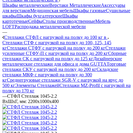
Шкафы металлические
Верстаки Металлические
Аксессуары
для верстаков
Медицинская мебель
Шкафы газовые
Сушильные
шкафы
Шкафы бухгалтерские
Шкафы
картотечные
Сейфы
Столы производственные
Мебель
LOFT
Распродажа металлической мебели
—
Стеллажи СТФЛ с нагрузкой на полку до 100 кг в
Стеллажи СТФ с нагрузкой на полку до 100, 125, 145
кг
Стеллажи СТФУ с нагрузкой на полку до 200 кг
Стеллажи
усиленные СТФУ-П с нагрузкой на полку до 200 кг
Сборные
стеллажи СК с нагрузкой на полку до 125 кг
Дизайнерские
металлические стеллажи для офиса и дома GUTTA
Торговые
стеллажи СКУ с нагрузкой на полку до 200 кг
Складские
стеллажи МКФ с нагрузкой на полку до 300
кг
Среднегрузовые стеллажи SGR-V с нагрузкой на ярус до
500 кг
Элементы Стеллажей
Стеллажи MZ-Profil с нагрузкой на
полку до 170 кг
—
СТФЛ Стеллаж 1045-2.2
ВхШхГ, мм: 2200x1000x400