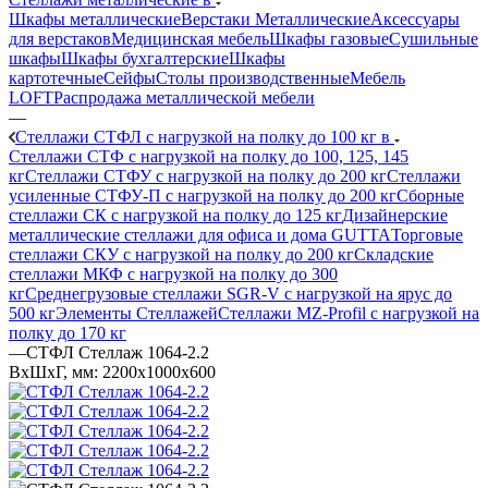
Шкафы металлические
Верстаки Металлические
Аксессуары
для верстаков
Медицинская мебель
Шкафы газовые
Сушильные
шкафы
Шкафы бухгалтерские
Шкафы
картотечные
Сейфы
Столы производственные
Мебель
LOFT
Распродажа металлической мебели
—
Стеллажи СТФЛ с нагрузкой на полку до 100 кг в
Стеллажи СТФ с нагрузкой на полку до 100, 125, 145
кг
Стеллажи СТФУ с нагрузкой на полку до 200 кг
Стеллажи
усиленные СТФУ-П с нагрузкой на полку до 200 кг
Сборные
стеллажи СК с нагрузкой на полку до 125 кг
Дизайнерские
металлические стеллажи для офиса и дома GUTTA
Торговые
стеллажи СКУ с нагрузкой на полку до 200 кг
Складские
стеллажи МКФ с нагрузкой на полку до 300
кг
Среднегрузовые стеллажи SGR-V с нагрузкой на ярус до
500 кг
Элементы Стеллажей
Стеллажи MZ-Profil с нагрузкой на
полку до 170 кг
—
СТФЛ Стеллаж 1064-2.2
ВхШхГ, мм: 2200x1000x600