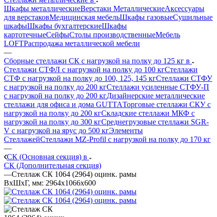
Шкафы металлические
Верстаки Металлические
Аксессуары
для верстаков
Медицинская мебель
Шкафы газовые
Сушильные
шкафы
Шкафы бухгалтерские
Шкафы
картотечные
Сейфы
Столы производственные
Мебель
LOFT
Распродажа металлической мебели
—
Сборные стеллажи СК с нагрузкой на полку до 125 кг в
Стеллажи СТФЛ с нагрузкой на полку до 100 кг
Стеллажи
СТФ с нагрузкой на полку до 100, 125, 145 кг
Стеллажи СТФУ
с нагрузкой на полку до 200 кг
Стеллажи усиленные СТФУ-П
с нагрузкой на полку до 200 кг
Дизайнерские металлические
стеллажи для офиса и дома GUTTA
Торговые стеллажи СКУ с
нагрузкой на полку до 200 кг
Складские стеллажи МКФ с
нагрузкой на полку до 300 кг
Среднегрузовые стеллажи SGR-
V с нагрузкой на ярус до 500 кг
Элементы
Стеллажей
Стеллажи MZ-Profil с нагрузкой на полку до 170 кг
—
СК (Основная секция) в
СК (Дополнительная секция)
—
Стеллаж СК 1064 (2964) оцинк. рамы
ВхШхГ, мм: 2964x1066x600