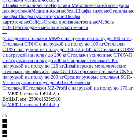
Шкафы металлические
Верстаки Металлические
Аксессуары
для верстаков
Медицинская мебель
Шкафы газовые
Сушильные
шкафы
Шкафы бухгалтерские
Шкафы
картотечные
Сейфы
Столы производственные
Мебель
LOFT
Распродажа металлической мебели
—
Складские стеллажи МКФ с нагрузкой на полку до 300 кг в
Стеллажи СТФЛ с нагрузкой на полку до 100 кг
Стеллажи
СТФ с нагрузкой на полку до 100, 125, 145 кг
Стеллажи СТФУ
с нагрузкой на полку до 200 кг
Стеллажи усиленные СТФУ-П
с нагрузкой на полку до 200 кг
Сборные стеллажи СК с
нагрузкой на полку до 125 кг
Дизайнерские металлические
стеллажи для офиса и дома GUTTA
Торговые стеллажи СКУ с
нагрузкой на полку до 200 кг
Среднегрузовые стеллажи SGR-
V с нагрузкой на ярус до 500 кг
Элементы
Стеллажей
Стеллажи MZ-Profil с нагрузкой на полку до 170 кг
—
МКФ Стеллаж 15914-2,5
ВхШхГ, мм: 2500x1525x910