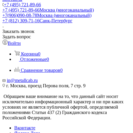
+7 (495) 721-89-66
+7 (495) 721-89-66
Москва (многоканальный)
+7(906)090-08-78
Москва (многоканальный)
+7 (812) 309-71-16
Санк-Петербург
Заказать звонок
Задать вопрос
Войти
Корзина
0
Отложенные
0
Сравнение товаров
0
in@metallcab.ru
г. Москва, проезд Перова поля, 7 стр. 9
Обращаем ваше внимание на то, что данный сайт носит
исключительно информационный характер и ни при каких
условиях не является публичной офертой, определяемой
положениями Статьи 437 (2) Гражданского кодекса
Российской Федерации.
Вконтакте