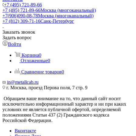
+7 (495) 721-89-66
+7 (495) 721-89-66
Москва (многоканальный)
+7(906)090-08-78
Москва (многоканальный)
+7 (812) 309-71-16
Санк-Петербург
Заказать звонок
Задать вопрос
Войти
Корзина
0
Отложенные
0
Сравнение товаров
0
in@metallcab.ru
г. Москва, проезд Перова поля, 7 стр. 9
Обращаем ваше внимание на то, что данный сайт носит
исключительно информационный характер и ни при каких
условиях не является публичной офертой, определяемой
положениями Статьи 437 (2) Гражданского кодекса
Российской Федерации.
Вконтакте