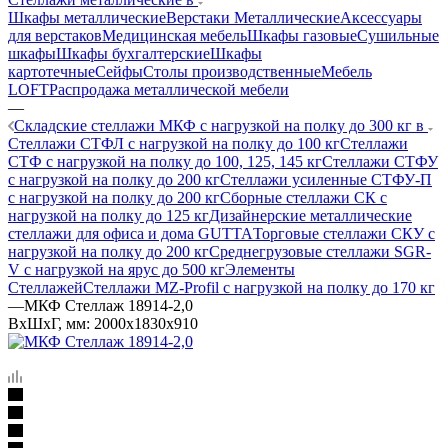
Шкафы металлические
Верстаки Металлические
Аксессуары
для верстаков
Медицинская мебель
Шкафы газовые
Сушильные
шкафы
Шкафы бухгалтерские
Шкафы
картотечные
Сейфы
Столы производственные
Мебель
LOFT
Распродажа металлической мебели
—
Складские стеллажи МКФ с нагрузкой на полку до 300 кг в
Стеллажи СТФЛ с нагрузкой на полку до 100 кг
Стеллажи
СТФ с нагрузкой на полку до 100, 125, 145 кг
Стеллажи СТФУ
с нагрузкой на полку до 200 кг
Стеллажи усиленные СТФУ-П
с нагрузкой на полку до 200 кг
Сборные стеллажи СК с
нагрузкой на полку до 125 кг
Дизайнерские металлические
стеллажи для офиса и дома GUTTA
Торговые стеллажи СКУ с
нагрузкой на полку до 200 кг
Среднегрузовые стеллажи SGR-
V с нагрузкой на ярус до 500 кг
Элементы
Стеллажей
Стеллажи MZ-Profil с нагрузкой на полку до 170 кг
—
МКФ Стеллаж 18914-2,0
ВхШхГ, мм: 2000x1830x910