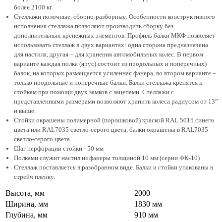
более 2100 кг.
Стеллажи полочные, сборно-разборные. Особенности конструктивного
исполнения стеллажа позволяют производить сборку без
дополнительных крепежных элементов. Профиль балки МКФ позволяет
использовать стеллаж в двух вариантах: одна сторона предназначена
для настила, другая – для хранения автомобильных колес. В первом
варианте каждая полка (ярус) состоит из продольных и поперечных)
балок, на которых размещается усиленная фанера, во втором варианте –
только продольные и поперечные балки. Балки стеллажа крепятся к
стойкам при помощи двух замков с зацепами. Стеллажи с
представленными размерами позволяют хранить колеса радиусом от 13”
и выше.
Стойки окрашены полимерной (порошковой) краской RAL 5015 синего
цвета или RAL7035 светло-серого цвета, балки окрашены в RAL7035
светло-серого цвета.
Шаг перфорации стойки - 50 мм
Полками служит настил из фанеры толщиной 10 мм (серии ФК-10)
Стеллаж поставляется в разобранном виде. Балки и стойки упакованы в
стрейч пленку.
Высота, мм
2000
Ширина, мм
1830 мм
Глубина, мм
910 мм