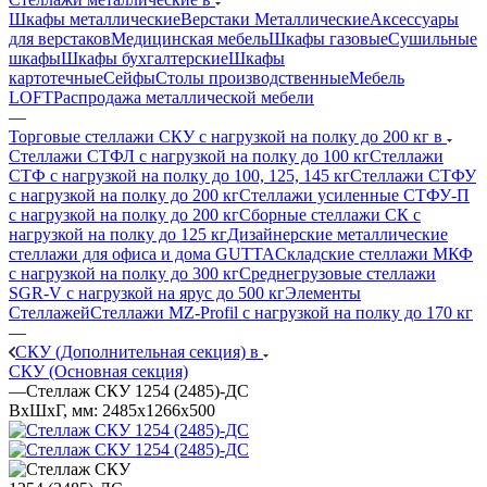
Шкафы металлические
Верстаки Металлические
Аксессуары
для верстаков
Медицинская мебель
Шкафы газовые
Сушильные
шкафы
Шкафы бухгалтерские
Шкафы
картотечные
Сейфы
Столы производственные
Мебель
LOFT
Распродажа металлической мебели
—
Торговые стеллажи СКУ с нагрузкой на полку до 200 кг в
Стеллажи СТФЛ с нагрузкой на полку до 100 кг
Стеллажи
СТФ с нагрузкой на полку до 100, 125, 145 кг
Стеллажи СТФУ
с нагрузкой на полку до 200 кг
Стеллажи усиленные СТФУ-П
с нагрузкой на полку до 200 кг
Сборные стеллажи СК с
нагрузкой на полку до 125 кг
Дизайнерские металлические
стеллажи для офиса и дома GUTTA
Складские стеллажи МКФ
с нагрузкой на полку до 300 кг
Среднегрузовые стеллажи
SGR-V с нагрузкой на ярус до 500 кг
Элементы
Стеллажей
Стеллажи MZ-Profil с нагрузкой на полку до 170 кг
—
СКУ (Дополнительная секция) в
СКУ (Основная секция)
—
Стеллаж СКУ 1254 (2485)-ДС
ВхШхГ, мм: 2485x1266x500