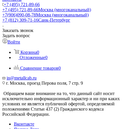
+7 (495) 721-89-66
+7 (495) 721-89-66
Москва (многоканальный)
+7(906)090-08-78
Москва (многоканальный)
+7 (812) 309-71-16
Санк-Петербург
Заказать звонок
Задать вопрос
Войти
Корзина
0
Отложенные
0
Сравнение товаров
0
in@metallcab.ru
г. Москва, проезд Перова поля, 7 стр. 9
Обращаем ваше внимание на то, что данный сайт носит
исключительно информационный характер и ни при каких
условиях не является публичной офертой, определяемой
положениями Статьи 437 (2) Гражданского кодекса
Российской Федерации.
Вконтакте