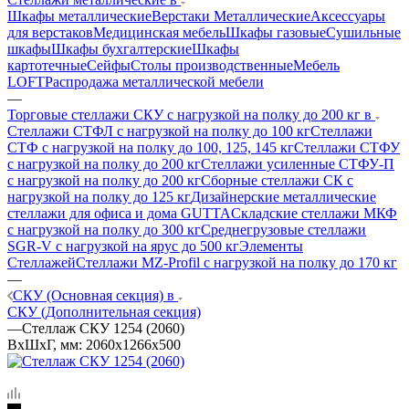
Шкафы металлические
Верстаки Металлические
Аксессуары
для верстаков
Медицинская мебель
Шкафы газовые
Сушильные
шкафы
Шкафы бухгалтерские
Шкафы
картотечные
Сейфы
Столы производственные
Мебель
LOFT
Распродажа металлической мебели
—
Торговые стеллажи СКУ с нагрузкой на полку до 200 кг в
Стеллажи СТФЛ с нагрузкой на полку до 100 кг
Стеллажи
СТФ с нагрузкой на полку до 100, 125, 145 кг
Стеллажи СТФУ
с нагрузкой на полку до 200 кг
Стеллажи усиленные СТФУ-П
с нагрузкой на полку до 200 кг
Сборные стеллажи СК с
нагрузкой на полку до 125 кг
Дизайнерские металлические
стеллажи для офиса и дома GUTTA
Складские стеллажи МКФ
с нагрузкой на полку до 300 кг
Среднегрузовые стеллажи
SGR-V с нагрузкой на ярус до 500 кг
Элементы
Стеллажей
Стеллажи MZ-Profil с нагрузкой на полку до 170 кг
—
СКУ (Основная секция) в
СКУ (Дополнительная секция)
—
Стеллаж СКУ 1254 (2060)
ВхШхГ, мм: 2060x1266x500