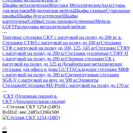
Шкафы металлические
Верстаки Металлические
Аксессуары
для верстаков
Медицинская мебель
Шкафы газовые
Сушильные
шкафы
Шкафы бухгалтерские
Шкафы
картотечные
Сейфы
Столы производственные
Мебель
LOFT
Распродажа металлической мебели
—
Торговые стеллажи СКУ с нагрузкой на полку до 200 кг в
Стеллажи СТФЛ с нагрузкой на полку до 100 кг
Стеллажи
СТФ с нагрузкой на полку до 100, 125, 145 кг
Стеллажи СТФУ
с нагрузкой на полку до 200 кг
Стеллажи усиленные СТФУ-П
с нагрузкой на полку до 200 кг
Сборные стеллажи СК с
нагрузкой на полку до 125 кг
Дизайнерские металлические
стеллажи для офиса и дома GUTTA
Складские стеллажи МКФ
с нагрузкой на полку до 300 кг
Среднегрузовые стеллажи
SGR-V с нагрузкой на ярус до 500 кг
Элементы
Стеллажей
Стеллажи MZ-Profil с нагрузкой на полку до 170 кг
—
СКУ (Основная секция) в
СКУ (Дополнительная секция)
—
Стеллаж СКУ 1254 (2485)
ВхШхГ, мм: 2485x1266x500