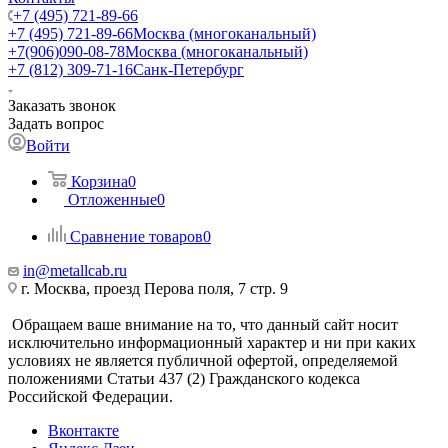
+7 (495) 721-89-66
+7 (495) 721-89-66
Москва (многоканальный)
+7(906)090-08-78
Москва (многоканальный)
+7 (812) 309-71-16
Санк-Петербург
Заказать звонок
Задать вопрос
Войти
Корзина
0
Отложенные
0
Сравнение товаров
0
in@metallcab.ru
г. Москва, проезд Перова поля, 7 стр. 9
Обращаем ваше внимание на то, что данный сайт носит
исключительно информационный характер и ни при каких
условиях не является публичной офертой, определяемой
положениями Статьи 437 (2) Гражданского кодекса
Российской Федерации.
Вконтакте