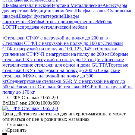
Шкафы металлические
Верстаки Металлические
Аксессуары
для верстаков
Медицинская мебель
Шкафы газовые
Сушильные
шкафы
Шкафы бухгалтерские
Шкафы
картотечные
Сейфы
Столы производственные
Мебель
LOFT
Распродажа металлической мебели
—
Стеллажи СТФУ с нагрузкой на полку до 200 кг в
Стеллажи СТФЛ с нагрузкой на полку до 100 кг
Стеллажи
СТФ с нагрузкой на полку до 100, 125, 145 кг
Стеллажи
усиленные СТФУ-П с нагрузкой на полку до 200 кг
Сборные
стеллажи СК с нагрузкой на полку до 125 кг
Дизайнерские
металлические стеллажи для офиса и дома GUTTA
Торговые
стеллажи СКУ с нагрузкой на полку до 200 кг
Складские
стеллажи МКФ с нагрузкой на полку до 300
кг
Среднегрузовые стеллажи SGR-V с нагрузкой на ярус до
500 кг
Элементы Стеллажей
Стеллажи MZ-Profil с нагрузкой на
полку до 170 кг
—
СТФУ Стеллаж 1065-2,0
ВхШхГ, мм: 2000x1000x600
Цена действительна только для интернет-магазина и может
отличаться от цен в розничных магазинах
Отложить
Сравнить