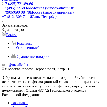
+7 (495) 721-89-66
+7 (495) 721-89-66
Москва (многоканальный)
+7(906)090-08-78
Москва (многоканальный)
+7 (812) 309-71-16
Санк-Петербург
Заказать звонок
Задать вопрос
Войти
Корзина
0
Отложенные
0
Сравнение товаров
0
in@metallcab.ru
г. Москва, проезд Перова поля, 7 стр. 9
Обращаем ваше внимание на то, что данный сайт носит
исключительно информационный характер и ни при каких
условиях не является публичной офертой, определяемой
положениями Статьи 437 (2) Гражданского кодекса
Российской Федерации.
Вконтакте