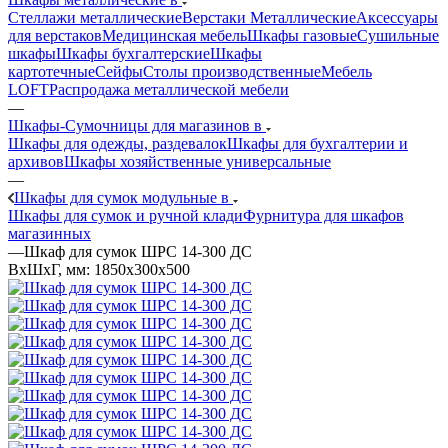
Стеллажи металлические
Верстаки Металлические
Аксессуары
для верстаков
Медицинская мебель
Шкафы газовые
Сушильные
шкафы
Шкафы бухгалтерские
Шкафы
картотечные
Сейфы
Столы производственные
Мебель
LOFT
Распродажа металлической мебели
—
Шкафы-Сумочницы для магазинов в
Шкафы для одежды, раздевалок
Шкафы для бухгалтерии и
архивов
Шкафы хозяйственные универсальные
—
Шкафы для сумок модульные в
Шкафы для сумок и ручной клади
Фурнитура для шкафов
магазинных
—
Шкаф для сумок ШРС 14-300 ДС
ВхШхГ, мм: 1850x300x500