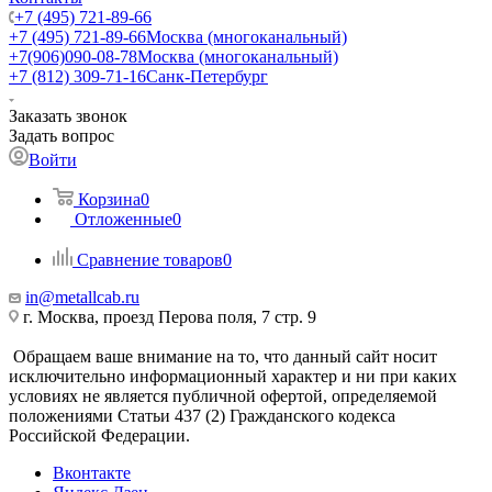
+7 (495) 721-89-66
+7 (495) 721-89-66
Москва (многоканальный)
+7(906)090-08-78
Москва (многоканальный)
+7 (812) 309-71-16
Санк-Петербург
Заказать звонок
Задать вопрос
Войти
Корзина
0
Отложенные
0
Сравнение товаров
0
in@metallcab.ru
г. Москва, проезд Перова поля, 7 стр. 9
Обращаем ваше внимание на то, что данный сайт носит
исключительно информационный характер и ни при каких
условиях не является публичной офертой, определяемой
положениями Статьи 437 (2) Гражданского кодекса
Российской Федерации.
Вконтакте