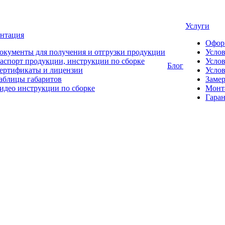
Услуги
нтация
Офор
окументы для получения и отгрузки продукции
Усло
аспорт продукции, инструкции по сборке
Услов
Блог
ертификаты и лицензии
Услов
аблицы габаритов
Замер
идео инструкции по сборке
Монт
Гаран