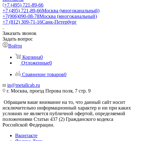
+7 (495) 721-89-66
+7 (495) 721-89-66
Москва (многоканальный)
+7(906)090-08-78
Москва (многоканальный)
+7 (812) 309-71-16
Санк-Петербург
Заказать звонок
Задать вопрос
Войти
Корзина
0
Отложенные
0
Сравнение товаров
0
in@metallcab.ru
г. Москва, проезд Перова поля, 7 стр. 9
Обращаем ваше внимание на то, что данный сайт носит
исключительно информационный характер и ни при каких
условиях не является публичной офертой, определяемой
положениями Статьи 437 (2) Гражданского кодекса
Российской Федерации.
Вконтакте