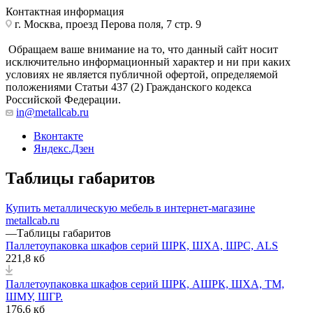
Контактная информация
г. Москва, проезд Перова поля, 7 стр. 9
Обращаем ваше внимание на то, что данный сайт носит
исключительно информационный характер и ни при каких
условиях не является публичной офертой, определяемой
положениями Статьи 437 (2) Гражданского кодекса
Российской Федерации.
in@metallcab.ru
Вконтакте
Яндекс.Дзен
Таблицы габаритов
Купить металлическую мебель в интернет-магазине
metallcab.ru
—
Таблицы габаритов
Паллетоупаковка шкафов серий ШРК, ШХА, ШРС, ALS
221,8 кб
Паллетоупаковка шкафов серий ШРК, АШРК, ШХА, ТМ,
ШМУ, ШГР.
176,6 кб