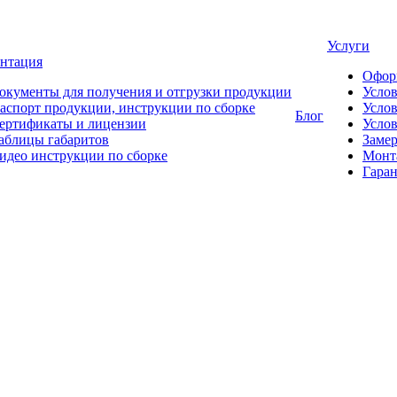
Услуги
нтация
Офор
окументы для получения и отгрузки продукции
Усло
аспорт продукции, инструкции по сборке
Услов
Блог
ертификаты и лицензии
Услов
аблицы габаритов
Замер
идео инструкции по сборке
Монт
Гаран