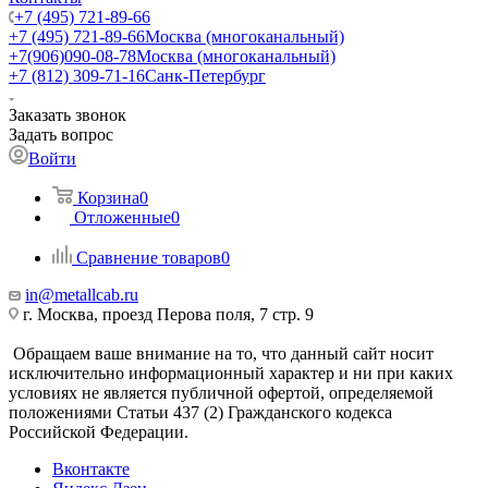
+7 (495) 721-89-66
+7 (495) 721-89-66
Москва (многоканальный)
+7(906)090-08-78
Москва (многоканальный)
+7 (812) 309-71-16
Санк-Петербург
Заказать звонок
Задать вопрос
Войти
Корзина
0
Отложенные
0
Сравнение товаров
0
in@metallcab.ru
г. Москва, проезд Перова поля, 7 стр. 9
Обращаем ваше внимание на то, что данный сайт носит
исключительно информационный характер и ни при каких
условиях не является публичной офертой, определяемой
положениями Статьи 437 (2) Гражданского кодекса
Российской Федерации.
Вконтакте