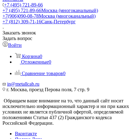
+7 (495) 721-89-66
+7 (495) 721-89-66
Москва (многоканальный)
+7(906)090-08-78
Москва (многоканальный)
+7 (812) 309-71-16
Санк-Петербург
Заказать звонок
Задать вопрос
Войти
Корзина
0
Отложенные
0
Сравнение товаров
0
in@metallcab.ru
г. Москва, проезд Перова поля, 7 стр. 9
Обращаем ваше внимание на то, что данный сайт носит
исключительно информационный характер и ни при каких
условиях не является публичной офертой, определяемой
положениями Статьи 437 (2) Гражданского кодекса
Российской Федерации.
Вконтакте