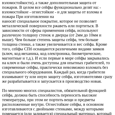
взломостойкости), а также дополнительная защита от
пожаров. В целом все сейфы функционально делят на: -
взломостойкие - огнестойкие - и для защиты от взлома и
пожара При изготовлении на
наносят специальное покрытие, которое не позволяет
металлической поверхности ржаветь или портиться. В
зависимости от сферы применения сейфа, используют
различную толщину стенок и дверцы (от 2мм до 10мм и
выше). Чем больше степень защиты сейфа, тем больше
толщина стенки, а также увеличивается и вес сейфа. Кроме
того, cейфы СПб оснащаются различными видами замков
(ключ, код-механика, код-электроника, биометрические,
магнитные и т.д.). И если первые в мире сейфы закрывались
на ключ и были очень доступны для опытных грабителей, то
современные сейфы, практически невозможно взломать без
специального оборудования. Каждый раз, когда грабители
взламывают ту или иную защиту сейфа, изготовителями сразу
же разрабатывается и запускается в производство новая.
По мнению многих специалистов, обязательной функцией
сейфа, должна быть способность переносить высокие
температуры, при этом не портить вещи и предметы
расположенные внутри. Огнестойкие сейфы, в основном
изготавливаются с двойными стенками, между которыми
помещается (или заливается) специальный материал, который