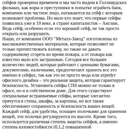
сейфов проверена временем и мы часто видим в Голливудских
фильмах, как воры и преступники в попытке ограбить банк,
компанию или частное лицо, натыкаются на сейф с которым
возникают проблемы. Но мало кто знает, что первые сейфы
появились уже в 19 веке, в стране капиталистов – Англии.
Ведь сейф, особенно если это хороший сейф, не так просто
открыть или разрушить.
Наши, от компании ООО "Металл-Завод" изготовлены из
высококачественных материалов, которые позволяют не
только препятствовать взлому, но также не давать
содержимому сгореть во время пожара, а от пожара как
известно мало кто застрахован. Сегодня все большее
количество людей, которые работают с ценными бумагами,
документами, наличными, предпочитают хранить все это
именно в сейфах, так как это не просто мода или атрибут
офисного дизайна – это реальная защита, которая гарантирует
безопасность. Установить cейфы СПб можно не только в
офисе, но и в собственном доме. Для этого существуют
специальные встраиваемые сейфы, которые элегантно
прячутся в стены, шкафы, за картины, но все также
обеспечивают сохранность и безопасность ваших вещей.
Каждый сейф, для удобства, оснащен полочками для хранения
вещей, эти полочки регулируются по высоте. Кроме того,
используется различная степень защиты сейфов, а именно
степень взломостойкости (0,1,2 повышенной