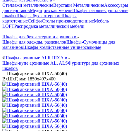
Стеллажи металлические
Верстаки Металлические
Аксессуары
для верстаков
Медицинская мебель
Шкафы газовые
Сушильные
шкафы
Шкафы бухгалтерские
Шкафы
картотечные
Сейфы
Столы производственные
Мебель
LOFT
Распродажа металлической мебели
—
Шкафы для бухгалтерии и архивов в
Шкафы для одежды, раздевалок
Шкафы-Сумочницы для
магазинов
Шкафы хозяйственные универсальные
—
Шкафы архивные ALR ШХА в
Шкафы-купе архивные AL, ALS
Фурнитура для архивных
шкафов
—
Шкаф архивный ШХА-50(40)
ВхШхГ, мм: 1850x497x400