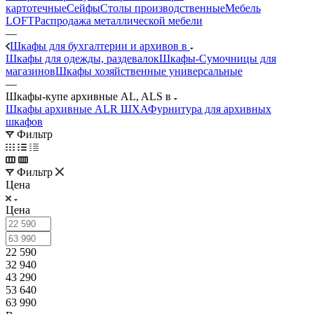
картотечные
Сейфы
Столы производственные
Мебель
LOFT
Распродажа металлической мебели
—
Шкафы для бухгалтерии и архивов в
Шкафы для одежды, раздевалок
Шкафы-Сумочницы для
магазинов
Шкафы хозяйственные универсальные
—
Шкафы-купе архивные AL, ALS в
Шкафы архивные ALR ШХА
Фурнитура для архивных
шкафов
Фильтр
Фильтр
Цена
Цена
22 590
32 940
43 290
53 640
63 990