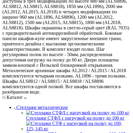
доступны в трех модификациях по высоте 880 мм (ALS8896,
ALS8812, ALS8815, ALS8818), 1850 мм (AL1896), 2000 мм
(AL2012, AL2015, AL2018) и четырех модификациях по
ширине 960 мм (AL1896, ALS8896), 1200 мм (AL2012,
ALS8812), 1500 мм (AL2015, ALS8815), 1800 мм (AL2018,
ALS8818). Шкафы окрашены в светло-серый цвет (RAL 7035)
с предварительной антикоррозийной обработкой. Боковые
панели шкафов-купе имеют закругленные внешние грани,
приятного дизайна с высокими эргономическими
характеристиками. В комплект входят полки. Шаг
регулировки полок по высоте - 50мм, распределенная
допустимая нагрузку на полку до 60 кг. Двери оснащены
замком-кнопкой с Йельской блокировкой открывания.
Металлические архивные шкафы АL2012 / AL2015 / AL2018
комплектуются четырьмя полками, АL1896 - тремя полками.
Шкафы ALS8812 / ALS8815 / ALS8818 / ALS8896
комплектуются одной полкой. Все шкафы поставляются в
разобранном виде.
Каталог
Стеллажи металлические
Стеллажи СТФЛ с нагрузкой на полку до 100 кг