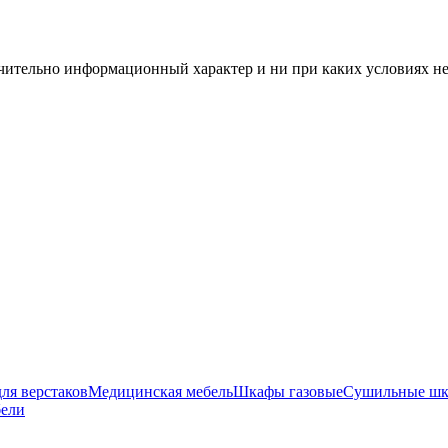
чительно информационный характер и ни при каких условиях н
ля верстаков
Медицинская мебель
Шкафы газовые
Сушильные ш
бели