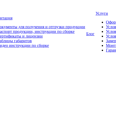
Услуги
нтация
Офор
окументы для получения и отгрузки продукции
Усло
аспорт продукции, инструкции по сборке
Услов
Блог
ертификаты и лицензии
Услов
аблицы габаритов
Замер
идео инструкции по сборке
Монт
Гаран