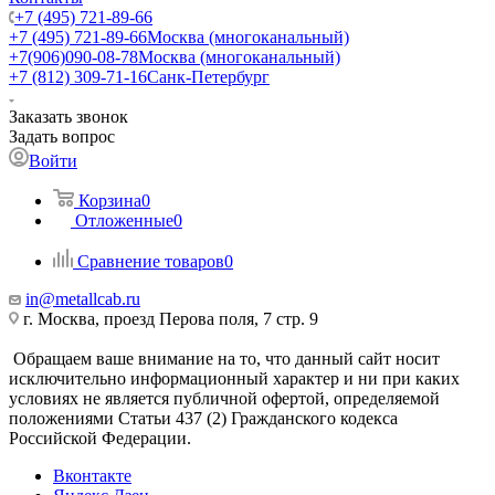
+7 (495) 721-89-66
+7 (495) 721-89-66
Москва (многоканальный)
+7(906)090-08-78
Москва (многоканальный)
+7 (812) 309-71-16
Санк-Петербург
Заказать звонок
Задать вопрос
Войти
Корзина
0
Отложенные
0
Сравнение товаров
0
in@metallcab.ru
г. Москва, проезд Перова поля, 7 стр. 9
Обращаем ваше внимание на то, что данный сайт носит
исключительно информационный характер и ни при каких
условиях не является публичной офертой, определяемой
положениями Статьи 437 (2) Гражданского кодекса
Российской Федерации.
Вконтакте