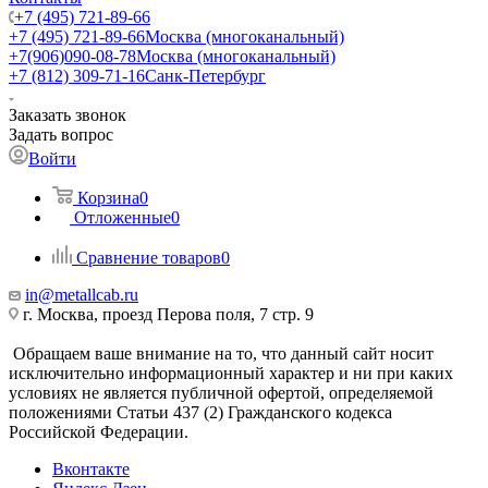
+7 (495) 721-89-66
+7 (495) 721-89-66
Москва (многоканальный)
+7(906)090-08-78
Москва (многоканальный)
+7 (812) 309-71-16
Санк-Петербург
Заказать звонок
Задать вопрос
Войти
Корзина
0
Отложенные
0
Сравнение товаров
0
in@metallcab.ru
г. Москва, проезд Перова поля, 7 стр. 9
Обращаем ваше внимание на то, что данный сайт носит
исключительно информационный характер и ни при каких
условиях не является публичной офертой, определяемой
положениями Статьи 437 (2) Гражданского кодекса
Российской Федерации.
Вконтакте