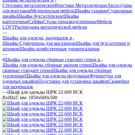
Стеллажи металлические
Верстаки Металлические
Аксессуары
для верстаков
Медицинская мебель
Шкафы газовые
Сушильные
шкафы
Шкафы бухгалтерские
Шкафы
картотечные
Сейфы
Столы производственные
Мебель
LOFT
Распродажа металлической мебели
—
Шкафы для одежды, раздевалок в
Шкафы-Сумочницы для магазинов
Шкафы для бухгалтерии и
архивов
Шкафы хозяйственные универсальные
—
Шкафы для одежды сборные стандарт серии в
Шкафы для одежды сборные эконом серии
Шкафы для одежды
сварные стандарт серии
Шкафы для одежды сборные
усиленные
Шкафы для одежды модульные
Фурнитура для
одежных шкафов
Подставки для установки шкафов
Скамейки
для раздевалок
—
Шкаф для одежды ШРК 22-600 ВСК
ВхШхГ, мм: 1850x600x500