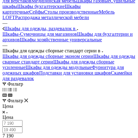
для верстаков
Медицинская мебель
Шкафы газовые
Сушильные
шкафы
Шкафы бухгалтерские
Шкафы
картотечные
Сейфы
Столы производственные
Мебель
LOFT
Распродажа металлической мебели
—
Шкафы для одежды, раздевалок в
Шкафы-Сумочницы для магазинов
Шкафы для бухгалтерии и
архивов
Шкафы хозяйственные универсальные
—
Шкафы для одежды сборные стандарт серии в
Шкафы для одежды сборные эконом серии
Шкафы для одежды
сварные стандарт серии
Шкафы для одежды сборные
усиленные
Шкафы для одежды модульные
Фурнитура для
одежных шкафов
Подставки для установки шкафов
Скамейки
для раздевалок
Фильтр
Фильтр
Цена
Цена
7 190