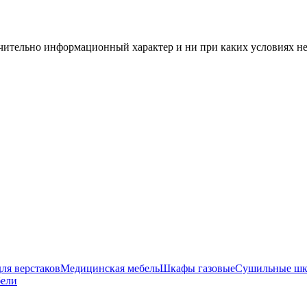
чительно информационный характер и ни при каких условиях н
ля верстаков
Медицинская мебель
Шкафы газовые
Сушильные ш
бели