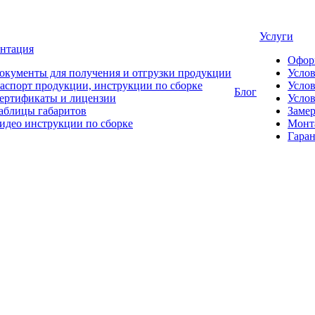
Услуги
нтация
Офор
окументы для получения и отгрузки продукции
Усло
аспорт продукции, инструкции по сборке
Услов
Блог
ертификаты и лицензии
Услов
аблицы габаритов
Замер
идео инструкции по сборке
Монт
Гаран