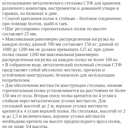
использование металлического стеллажа СТФ для хранения
различного инвентаря, инструментов и домашней утвари в
гаражах, на балконах и даче.
• Способ крепления полок к стойкам – болтовое соединение,
при помощи болтов, шайб и гаек.
• Шаг регулировки горизонтальных полок по высоте
составляет 25 мм.
• Максимальная равномерно распределенная нагрузка на
каждую полку длиной 700 мм составляет 150 кг; длиной от
1000 до 1200 мм не должна превышать 125 кг, при длине
полки свыше 1200 мм максимальная равномерно
распределенная нагрузка на каждую полку не более 100 кг.
• В собранном виде, металлический полочный стеллаж СТФ
представляет собой абсолютно жесткую, прочную и
устойчивую конструкцию, безопасную для эксплуатации
потребителем.
• Для обеспечения жесткости конструкции стеллажа, нижняя
горизонтальная полка устанавливается на расстоянии не более
150 мм от пола. Вторая снизу полка крепится по 4 углам к
стойкам через металлические уголки жесткости. Для
стеллажей высотой до 2 м, верхние уголки жесткости
крепятся к 4 углам верхней полки. На стеллажах, высотой от 2
м до 2,5 м включительно, верхние уголки жёсткости
необходимо крепить на высоте предпоследнего яруса полок,
но не ниже 3/4 высоты.