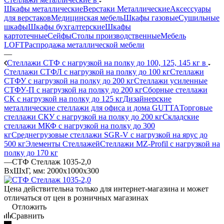
Шкафы металлические
Верстаки Металлические
Аксессуары
для верстаков
Медицинская мебель
Шкафы газовые
Сушильные
шкафы
Шкафы бухгалтерские
Шкафы
картотечные
Сейфы
Столы производственные
Мебель
LOFT
Распродажа металлической мебели
—
Стеллажи СТФ с нагрузкой на полку до 100, 125, 145 кг в
Стеллажи СТФЛ с нагрузкой на полку до 100 кг
Стеллажи
СТФУ с нагрузкой на полку до 200 кг
Стеллажи усиленные
СТФУ-П с нагрузкой на полку до 200 кг
Сборные стеллажи
СК с нагрузкой на полку до 125 кг
Дизайнерские
металлические стеллажи для офиса и дома GUTTA
Торговые
стеллажи СКУ с нагрузкой на полку до 200 кг
Складские
стеллажи МКФ с нагрузкой на полку до 300
кг
Среднегрузовые стеллажи SGR-V с нагрузкой на ярус до
500 кг
Элементы Стеллажей
Стеллажи MZ-Profil с нагрузкой на
полку до 170 кг
—
СТФ Стеллаж 1035-2,0
ВхШхГ, мм: 2000x1000x300
Цена действительна только для интернет-магазина и может
отличаться от цен в розничных магазинах
Отложить
Сравнить