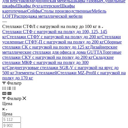
для верстаков
Медицинская мебель
Шкафы газовые
Сушильные
шкафы
Шкафы бухгалтерские
Шкафы
картотечные
Сейфы
Столы производственные
Мебель
LOFT
Распродажа металлической мебели
—
Стеллажи СТФЛ с нагрузкой на полку до 100 кг в
Стеллажи СТФ с нагрузкой на полку до 100, 125, 145
кг
Стеллажи СТФУ с нагрузкой на полку до 200 кг
Стеллажи
усиленные СТФУ-П с нагрузкой на полку до 200 кг
Сборные
стеллажи СК с нагрузкой на полку до 125 кг
Дизайнерские
металлические стеллажи для офиса и дома GUTTA
Торговые
стеллажи СКУ с нагрузкой на полку до 200 кг
Складские
стеллажи МКФ с нагрузкой на полку до 300
кг
Среднегрузовые стеллажи SGR-V с нагрузкой на ярус до
500 кг
Элементы Стеллажей
Стеллажи MZ-Profil с нагрузкой на
полку до 170 кг
Фильтр
Фильтр
Цена
Цена