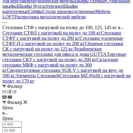
для верстаков
Медицинская мебель
Шкафы газовые
Сушильные
шкафы
Шкафы бухгалтерские
Шкафы
картотечные
Сейфы
Столы производственные
Мебель
LOFT
Распродажа металлической мебели
—
Стеллажи СТФ с нагрузкой на полку до 100, 125, 145 кг в
Стеллажи СТФЛ с нагрузкой на полку до 100 кг
Стеллажи
СТФУ с нагрузкой на полку до 200 кг
Стеллажи усиленные
СТФУ-П с нагрузкой на полку до 200 кг
Сборные стеллажи
СК с нагрузкой на полку до 125 кг
Дизайнерские
металлические стеллажи для офиса и дома GUTTA
Торговые
стеллажи СКУ с нагрузкой на полку до 200 кг
Складские
стеллажи МКФ с нагрузкой на полку до 300
кг
Среднегрузовые стеллажи SGR-V с нагрузкой на ярус до
500 кг
Элементы Стеллажей
Стеллажи MZ-Profil с нагрузкой на
полку до 170 кг
Фильтр
Фильтр
Цена
Цена