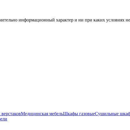
чительно информационный характер и ни при каких условиях н
 верстаков
Медицинская мебель
Шкафы газовые
Сушильные шка
бели