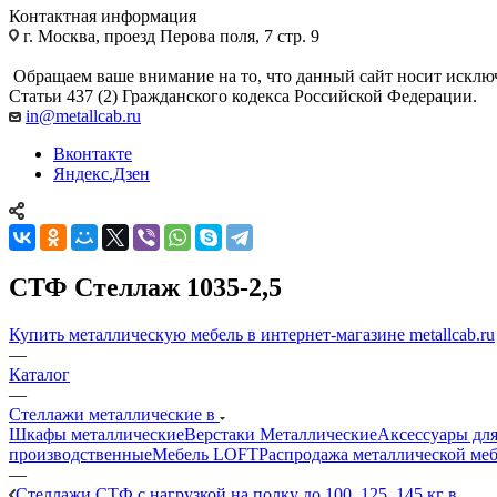
Контактная информация
г. Москва, проезд Перова поля, 7 стр. 9
Обращаем ваше внимание на то, что данный сайт носит исклю
Статьи 437 (2) Гражданского кодекса Российской Федерации.
in@metallcab.ru
Вконтакте
Яндекс.Дзен
СТФ Стеллаж 1035-2,5
Купить металлическую мебель в интернет-магазине metallcab.ru
—
Каталог
—
Стеллажи металлические в
Шкафы металлические
Верстаки Металлические
Аксессуары для
производственные
Мебель LOFT
Распродажа металлической ме
—
Стеллажи СТФ с нагрузкой на полку до 100, 125, 145 кг в