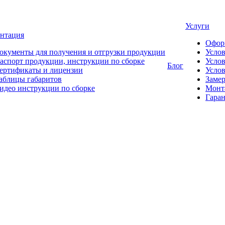
Услуги
нтация
Офор
окументы для получения и отгрузки продукции
Усло
аспорт продукции, инструкции по сборке
Услов
Блог
ертификаты и лицензии
Услов
аблицы габаритов
Замер
идео инструкции по сборке
Монт
Гаран