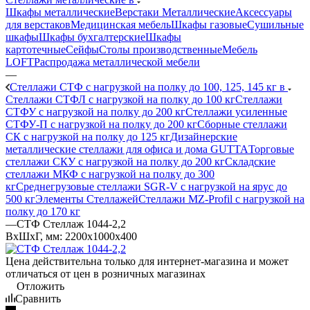
Шкафы металлические
Верстаки Металлические
Аксессуары
для верстаков
Медицинская мебель
Шкафы газовые
Сушильные
шкафы
Шкафы бухгалтерские
Шкафы
картотечные
Сейфы
Столы производственные
Мебель
LOFT
Распродажа металлической мебели
—
Стеллажи СТФ с нагрузкой на полку до 100, 125, 145 кг в
Стеллажи СТФЛ с нагрузкой на полку до 100 кг
Стеллажи
СТФУ с нагрузкой на полку до 200 кг
Стеллажи усиленные
СТФУ-П с нагрузкой на полку до 200 кг
Сборные стеллажи
СК с нагрузкой на полку до 125 кг
Дизайнерские
металлические стеллажи для офиса и дома GUTTA
Торговые
стеллажи СКУ с нагрузкой на полку до 200 кг
Складские
стеллажи МКФ с нагрузкой на полку до 300
кг
Среднегрузовые стеллажи SGR-V с нагрузкой на ярус до
500 кг
Элементы Стеллажей
Стеллажи MZ-Profil с нагрузкой на
полку до 170 кг
—
СТФ Стеллаж 1044-2,2
ВхШхГ, мм: 2200x1000x400
Цена действительна только для интернет-магазина и может
отличаться от цен в розничных магазинах
Отложить
Сравнить