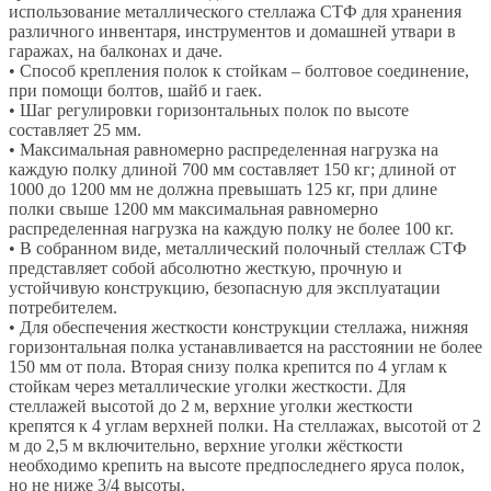
использование металлического стеллажа СТФ для хранения
различного инвентаря, инструментов и домашней утвари в
гаражах, на балконах и даче.
• Способ крепления полок к стойкам – болтовое соединение,
при помощи болтов, шайб и гаек.
• Шаг регулировки горизонтальных полок по высоте
составляет 25 мм.
• Максимальная равномерно распределенная нагрузка на
каждую полку длиной 700 мм составляет 150 кг; длиной от
1000 до 1200 мм не должна превышать 125 кг, при длине
полки свыше 1200 мм максимальная равномерно
распределенная нагрузка на каждую полку не более 100 кг.
• В собранном виде, металлический полочный стеллаж СТФ
представляет собой абсолютно жесткую, прочную и
устойчивую конструкцию, безопасную для эксплуатации
потребителем.
• Для обеспечения жесткости конструкции стеллажа, нижняя
горизонтальная полка устанавливается на расстоянии не более
150 мм от пола. Вторая снизу полка крепится по 4 углам к
стойкам через металлические уголки жесткости. Для
стеллажей высотой до 2 м, верхние уголки жесткости
крепятся к 4 углам верхней полки. На стеллажах, высотой от 2
м до 2,5 м включительно, верхние уголки жёсткости
необходимо крепить на высоте предпоследнего яруса полок,
но не ниже 3/4 высоты.