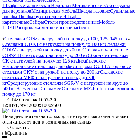
Шкафы металлические
Верстаки Металлические
Аксессуары
для верстаков
Медицинская мебель
Шкафы газовые
Сушильные
шкафы
Шкафы бухгалтерские
Шкафы
картотечные
Сейфы
Столы производственные
Мебель
LOFT
Распродажа металлической мебели
—
Стеллажи СТФ с нагрузкой на полку до 100, 125, 145 кг в
Стеллажи СТФЛ с нагрузкой на полку до 100 кг
Стеллажи
СТФУ с нагрузкой на полку до 200 кг
Стеллажи усиленные
СТФУ-П с нагрузкой на полку до 200 кг
Сборные стеллажи
СК с нагрузкой на полку до 125 кг
Дизайнерские
металлические стеллажи для офиса и дома GUTTA
Торговые
стеллажи СКУ с нагрузкой на полку до 200 кг
Складские
стеллажи МКФ с нагрузкой на полку до 300
кг
Среднегрузовые стеллажи SGR-V с нагрузкой на ярус до
500 кг
Элементы Стеллажей
Стеллажи MZ-Profil с нагрузкой на
полку до 170 кг
—
СТФ Стеллаж 1055-2,0
ВхШхГ, мм: 2000x1000x500
Цена действительна только для интернет-магазина и может
отличаться от цен в розничных магазинах
Отложить
Сравнить