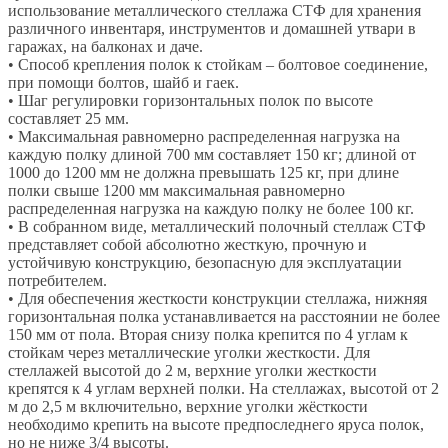
использование металлического стеллажа СТФ для хранения
различного инвентаря, инструментов и домашней утвари в
гаражах, на балконах и даче.
• Способ крепления полок к стойкам – болтовое соединение,
при помощи болтов, шайб и гаек.
• Шаг регулировки горизонтальных полок по высоте
составляет 25 мм.
• Максимальная равномерно распределенная нагрузка на
каждую полку длиной 700 мм составляет 150 кг; длиной от
1000 до 1200 мм не должна превышать 125 кг, при длине
полки свыше 1200 мм максимальная равномерно
распределенная нагрузка на каждую полку не более 100 кг.
• В собранном виде, металлический полочный стеллаж СТФ
представляет собой абсолютно жесткую, прочную и
устойчивую конструкцию, безопасную для эксплуатации
потребителем.
• Для обеспечения жесткости конструкции стеллажа, нижняя
горизонтальная полка устанавливается на расстоянии не более
150 мм от пола. Вторая снизу полка крепится по 4 углам к
стойкам через металлические уголки жесткости. Для
стеллажей высотой до 2 м, верхние уголки жесткости
крепятся к 4 углам верхней полки. На стеллажах, высотой от 2
м до 2,5 м включительно, верхние уголки жёсткости
необходимо крепить на высоте предпоследнего яруса полок,
но не ниже 3/4 высоты.