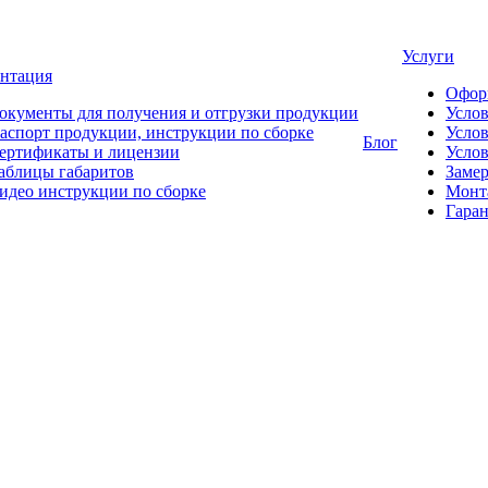
Услуги
нтация
Офор
окументы для получения и отгрузки продукции
Усло
аспорт продукции, инструкции по сборке
Услов
Блог
ертификаты и лицензии
Услов
аблицы габаритов
Замер
идео инструкции по сборке
Монт
Гаран