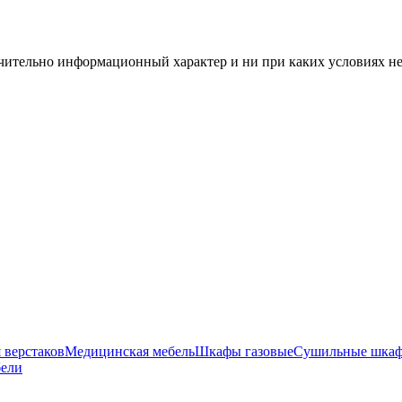
чительно информационный характер и ни при каких условиях н
 верстаков
Медицинская мебель
Шкафы газовые
Сушильные шка
бели