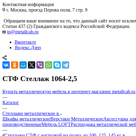
Контактная информация
г. Москва, проезд Перова поля, 7 стр. 9
Обращаем ваше внимание на то, что данный сайт носит исклю
Статьи 437 (2) Гражданского кодекса Российской Федерации.
in@metallcab.ru
Вконтакте
Яндекс.Дзен
СТФ Стеллаж 1064-2,5
Купить металлическую мебель в интернет-магазине metallcab.ru
—
Каталог
—
Стеллажи металлические в
Шкафы металлические
Верстаки Металлические
Аксессуары для
производственные
Мебель LOFT
Распродажа металлической ме
—
Стеллажи СТФ с нагрузкой на полку до 100, 125, 145 кг в