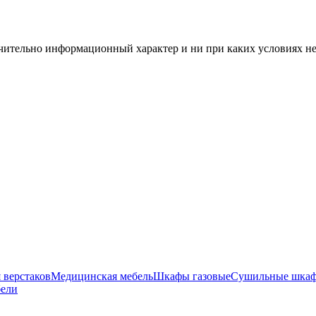
чительно информационный характер и ни при каких условиях н
 верстаков
Медицинская мебель
Шкафы газовые
Сушильные шка
бели