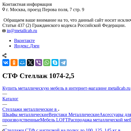
Контактная информация
г. Москва, проезд Перова поля, 7 стр. 9
Обращаем ваше внимание на то, что данный сайт носит исклю
Статьи 437 (2) Гражданского кодекса Российской Федерации.
in@metallcab.ru
Вконтакте
Яндекс.Дзен
СТФ Стеллаж 1074-2,5
Купить металлическую мебель в интернет-магазине metallcab.ru
—
Каталог
—
Стеллажи металлические в
Шкафы металлические
Верстаки Металлические
Аксессуары для
производственные
Мебель LOFT
Распродажа металлической ме
—
Стеллажи СТФ с нагрузкой на полку до 100, 125, 145 кг в