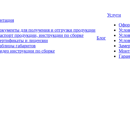
Услуги
нтация
Офор
окументы для получения и отгрузки продукции
Усло
аспорт продукции, инструкции по сборке
Услов
Блог
ертификаты и лицензии
Услов
аблицы габаритов
Замер
идео инструкции по сборке
Монт
Гаран