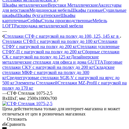
Шкафы металлические
Верстаки Металлические
Аксессуары
для верстаков
Медицинская мебель
Шкафы газовые
Сушильные
шкафы
Шкафы бухгалтерские
Шкафы
картотечные
Сейфы
Столы производственные
Мебель
LOFT
Распродажа металлической мебели
—
Стеллажи СТФ с нагрузкой на полку до 100, 125, 145 кг в
Стеллажи СТФЛ с нагрузкой на полку до 100 кг
Стеллажи
СТФУ с нагрузкой на полку до 200 кг
Стеллажи усиленные
СТФУ-П с нагрузкой на полку до 200 кг
Сборные стеллажи
СК с нагрузкой на полку до 125 кг
Дизайнерские
металлические стеллажи для офиса и дома GUTTA
Торговые
стеллажи СКУ с нагрузкой на полку до 200 кг
Складские
стеллажи МКФ с нагрузкой на полку до 300
кг
Среднегрузовые стеллажи SGR-V с нагрузкой на ярус до
500 кг
Элементы Стеллажей
Стеллажи MZ-Profil с нагрузкой на
полку до 170 кг
—
СТФ Стеллаж 1075-2,5
ВхШхГ, мм: 2500x1000x700
Цена действительна только для интернет-магазина и может
отличаться от цен в розничных магазинах
Отложить
Сравнить