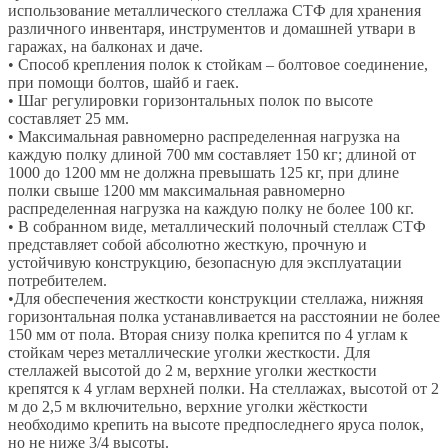
использование металлического стеллажа СТФ для хранения
различного инвентаря, инструментов и домашней утвари в
гаражах, на балконах и даче.
• Способ крепления полок к стойкам – болтовое соединение,
при помощи болтов, шайб и гаек.
• Шаг регулировки горизонтальных полок по высоте
составляет 25 мм.
• Максимальная равномерно распределенная нагрузка на
каждую полку длиной 700 мм составляет 150 кг; длиной от
1000 до 1200 мм не должна превышать 125 кг, при длине
полки свыше 1200 мм максимальная равномерно
распределенная нагрузка на каждую полку не более 100 кг.
• В собранном виде, металлический полочный стеллаж СТФ
представляет собой абсолютно жесткую, прочную и
устойчивую конструкцию, безопасную для эксплуатации
потребителем.
•Для обеспечения жесткости конструкции стеллажа, нижняя
горизонтальная полка устанавливается на расстоянии не более
150 мм от пола. Вторая снизу полка крепится по 4 углам к
стойкам через металлические уголки жесткости. Для
стеллажей высотой до 2 м, верхние уголки жесткости
крепятся к 4 углам верхней полки. На стеллажах, высотой от 2
м до 2,5 м включительно, верхние уголки жёсткости
необходимо крепить на высоте предпоследнего яруса полок,
но не ниже 3/4 высоты.