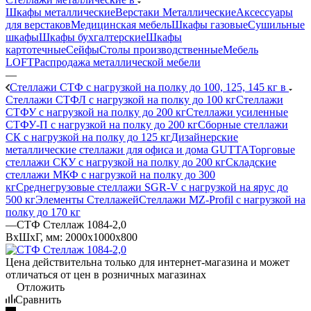
Шкафы металлические
Верстаки Металлические
Аксессуары
для верстаков
Медицинская мебель
Шкафы газовые
Сушильные
шкафы
Шкафы бухгалтерские
Шкафы
картотечные
Сейфы
Столы производственные
Мебель
LOFT
Распродажа металлической мебели
—
Стеллажи СТФ с нагрузкой на полку до 100, 125, 145 кг в
Стеллажи СТФЛ с нагрузкой на полку до 100 кг
Стеллажи
СТФУ с нагрузкой на полку до 200 кг
Стеллажи усиленные
СТФУ-П с нагрузкой на полку до 200 кг
Сборные стеллажи
СК с нагрузкой на полку до 125 кг
Дизайнерские
металлические стеллажи для офиса и дома GUTTA
Торговые
стеллажи СКУ с нагрузкой на полку до 200 кг
Складские
стеллажи МКФ с нагрузкой на полку до 300
кг
Среднегрузовые стеллажи SGR-V с нагрузкой на ярус до
500 кг
Элементы Стеллажей
Стеллажи MZ-Profil с нагрузкой на
полку до 170 кг
—
СТФ Стеллаж 1084-2,0
ВхШхГ, мм: 2000x1000x800
Цена действительна только для интернет-магазина и может
отличаться от цен в розничных магазинах
Отложить
Сравнить