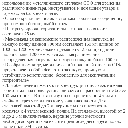
использование металлического стеллажа СТФ для хранения
различного инвентаря, инструментов и домашней утвари в
гаражах, на балконах и даче.
• Способ крепления полок к стойкам – болтовое соединение,
при помощи болтов, шайб и гаек.
• Шаг регулировки горизонтальных полок по высоте
составляет 25 мм.
• Максимальная равномерно распределенная нагрузка на
каждую полку длиной 700 мм составляет 150 кг; длиной от
1000 до 1200 мм не должна превышать 125 кг, при длине
полки свыше 1200 мм максимальная равномерно
распределенная нагрузка на каждую полку не более 100 кг.
• В собранном виде, металлический полочный стеллаж СТФ
представляет собой абсолютно жесткую, прочную и
устойчивую конструкцию, безопасную для эксплуатации
потребителем.
• Для обеспечения жесткости конструкции стеллажа, нижняя
горизонтальная полка устанавливается на расстоянии не более
150 мм от пола. Вторая снизу полка крепится по 4 углам к
стойкам через металлические уголки жесткости. Для
стеллажей высотой до 2 м, верхние уголки жесткости
крепятся к 4 углам верхней полки. На стеллажах, высотой от 2
м до 2,5 м включительно, верхние уголки жёсткости
необходимо крепить на высоте предпоследнего яруса полок,
но не ниже 3/4 высоты.