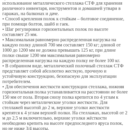
использование металлического стеллажа СТФ для хранения
различного инвентаря, инструментов и домашней утвари в
гаражах, на балконах и даче.
• Способ крепления полок к стойкам – болтовое соединение,
при помощи болтов, шайб и гаек.
• Шаг регулировки горизонтальных полок по высоте
составляет 25 мм.
• Максимальная равномерно распределенная нагрузка на
каждую полку длиной 700 мм составляет 150 кг; длиной от
1000 до 1200 мм не должна превышать 125 кг, при длине
полки свыше 1200 мм максимальная равномерно
распределенная нагрузка на каждую полку не более 100 кг.
• В собранном виде, металлический полочный стеллаж СТФ
представляет собой абсолютно жесткую, прочную и
устойчивую конструкцию, безопасную для эксплуатации
потребителем.
• Для обеспечения жесткости конструкции стеллажа, нижняя
горизонтальная полка устанавливается на расстоянии не более
150 мм от пола. Вторая снизу полка крепится по 4 углам к
стойкам через металлические уголки жесткости. Для
стеллажей высотой до 2 м, верхние уголки жесткости
крепятся к 4 углам верхней полки. На стеллажах, высотой от 2
м до 2,5 м включительно, верхние уголки жёсткости
необходимо крепить на высоте предпоследнего яруса полок,
но не ниже 3/4 высоты.