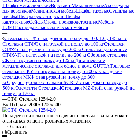
Шкафы металлические
Верстаки Металлические
Аксессуары
для верстаков
Медицинская мебель
Шкафы газовые
Сушильные
шкафы
Шкафы бухгалтерские
Шкафы
картотечные
Сейфы
Столы производственные
Мебель
LOFT
Распродажа металлической мебели
—
Стеллажи СТФ с нагрузкой на полку до 100, 125, 145 кг в
Стеллажи СТФЛ с нагрузкой на полку до 100 кг
Стеллажи
СТФУ с нагрузкой на полку до 200 кг
Стеллажи усиленные
СТФУ-П с нагрузкой на полку до 200 кг
Сборные стеллажи
СК с нагрузкой на полку до 125 кг
Дизайнерские
металлические стеллажи для офиса и дома GUTTA
Торговые
стеллажи СКУ с нагрузкой на полку до 200 кг
Складские
стеллажи МКФ с нагрузкой на полку до 300
кг
Среднегрузовые стеллажи SGR-V с нагрузкой на ярус до
500 кг
Элементы Стеллажей
Стеллажи MZ-Profil с нагрузкой на
полку до 170 кг
—
СТФ Стеллаж 1254-2,0
ВхШхГ, мм: 2000x1200x500
Цена действительна только для интернет-магазина и может
отличаться от цен в розничных магазинах
Отложить
Сравнить