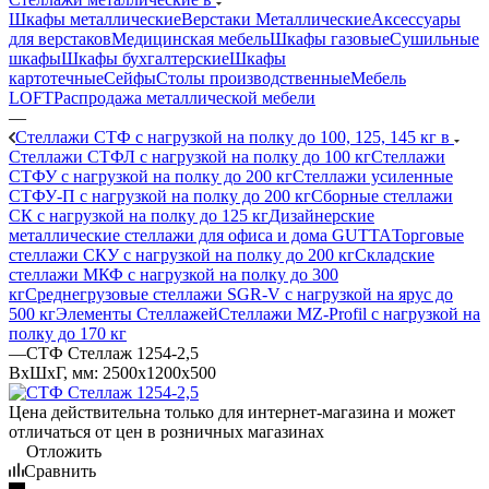
Шкафы металлические
Верстаки Металлические
Аксессуары
для верстаков
Медицинская мебель
Шкафы газовые
Сушильные
шкафы
Шкафы бухгалтерские
Шкафы
картотечные
Сейфы
Столы производственные
Мебель
LOFT
Распродажа металлической мебели
—
Стеллажи СТФ с нагрузкой на полку до 100, 125, 145 кг в
Стеллажи СТФЛ с нагрузкой на полку до 100 кг
Стеллажи
СТФУ с нагрузкой на полку до 200 кг
Стеллажи усиленные
СТФУ-П с нагрузкой на полку до 200 кг
Сборные стеллажи
СК с нагрузкой на полку до 125 кг
Дизайнерские
металлические стеллажи для офиса и дома GUTTA
Торговые
стеллажи СКУ с нагрузкой на полку до 200 кг
Складские
стеллажи МКФ с нагрузкой на полку до 300
кг
Среднегрузовые стеллажи SGR-V с нагрузкой на ярус до
500 кг
Элементы Стеллажей
Стеллажи MZ-Profil с нагрузкой на
полку до 170 кг
—
СТФ Стеллаж 1254-2,5
ВхШхГ, мм: 2500x1200x500
Цена действительна только для интернет-магазина и может
отличаться от цен в розничных магазинах
Отложить
Сравнить