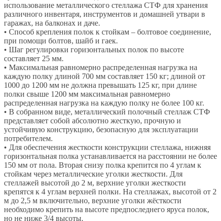
использование металлического стеллажа СТФ для хранения
различного инвентаря, инструментов и домашней утвари в
гаражах, на балконах и даче.
• Способ крепления полок к стойкам – болтовое соединение,
при помощи болтов, шайб и гаек.
• Шаг регулировки горизонтальных полок по высоте
составляет 25 мм.
• Максимальная равномерно распределенная нагрузка на
каждую полку длиной 700 мм составляет 150 кг; длиной от
1000 до 1200 мм не должна превышать 125 кг, при длине
полки свыше 1200 мм максимальная равномерно
распределенная нагрузка на каждую полку не более 100 кг.
• В собранном виде, металлический полочный стеллаж СТФ
представляет собой абсолютно жесткую, прочную и
устойчивую конструкцию, безопасную для эксплуатации
потребителем.
• Для обеспечения жесткости конструкции стеллажа, нижняя
горизонтальная полка устанавливается на расстоянии не более
150 мм от пола. Вторая снизу полка крепится по 4 углам к
стойкам через металлические уголки жесткости. Для
стеллажей высотой до 2 м, верхние уголки жесткости
крепятся к 4 углам верхней полки. На стеллажах, высотой от 2
м до 2,5 м включительно, верхние уголки жёсткости
необходимо крепить на высоте предпоследнего яруса полок,
но не ниже 3/4 высоты.