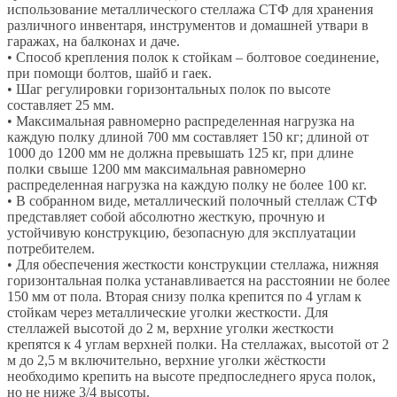
использование металлического стеллажа СТФ для хранения
различного инвентаря, инструментов и домашней утвари в
гаражах, на балконах и даче.
• Способ крепления полок к стойкам – болтовое соединение,
при помощи болтов, шайб и гаек.
• Шаг регулировки горизонтальных полок по высоте
составляет 25 мм.
• Максимальная равномерно распределенная нагрузка на
каждую полку длиной 700 мм составляет 150 кг; длиной от
1000 до 1200 мм не должна превышать 125 кг, при длине
полки свыше 1200 мм максимальная равномерно
распределенная нагрузка на каждую полку не более 100 кг.
• В собранном виде, металлический полочный стеллаж СТФ
представляет собой абсолютно жесткую, прочную и
устойчивую конструкцию, безопасную для эксплуатации
потребителем.
• Для обеспечения жесткости конструкции стеллажа, нижняя
горизонтальная полка устанавливается на расстоянии не более
150 мм от пола. Вторая снизу полка крепится по 4 углам к
стойкам через металлические уголки жесткости. Для
стеллажей высотой до 2 м, верхние уголки жесткости
крепятся к 4 углам верхней полки. На стеллажах, высотой от 2
м до 2,5 м включительно, верхние уголки жёсткости
необходимо крепить на высоте предпоследнего яруса полок,
но не ниже 3/4 высоты.