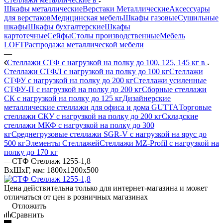
Шкафы металлические
Верстаки Металлические
Аксессуары
для верстаков
Медицинская мебель
Шкафы газовые
Сушильные
шкафы
Шкафы бухгалтерские
Шкафы
картотечные
Сейфы
Столы производственные
Мебель
LOFT
Распродажа металлической мебели
—
Стеллажи СТФ с нагрузкой на полку до 100, 125, 145 кг в
Стеллажи СТФЛ с нагрузкой на полку до 100 кг
Стеллажи
СТФУ с нагрузкой на полку до 200 кг
Стеллажи усиленные
СТФУ-П с нагрузкой на полку до 200 кг
Сборные стеллажи
СК с нагрузкой на полку до 125 кг
Дизайнерские
металлические стеллажи для офиса и дома GUTTA
Торговые
стеллажи СКУ с нагрузкой на полку до 200 кг
Складские
стеллажи МКФ с нагрузкой на полку до 300
кг
Среднегрузовые стеллажи SGR-V с нагрузкой на ярус до
500 кг
Элементы Стеллажей
Стеллажи MZ-Profil с нагрузкой на
полку до 170 кг
—
СТФ Стеллаж 1255-1,8
ВхШхГ, мм: 1800x1200x500
Цена действительна только для интернет-магазина и может
отличаться от цен в розничных магазинах
Отложить
Сравнить