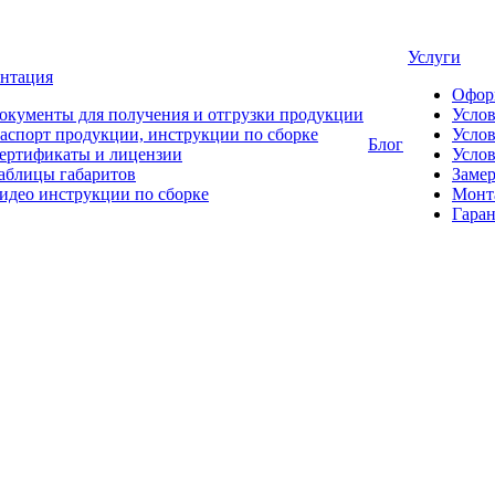
Услуги
нтация
Офор
окументы для получения и отгрузки продукции
Усло
аспорт продукции, инструкции по сборке
Услов
Блог
ертификаты и лицензии
Услов
аблицы габаритов
Замер
идео инструкции по сборке
Монт
Гаран