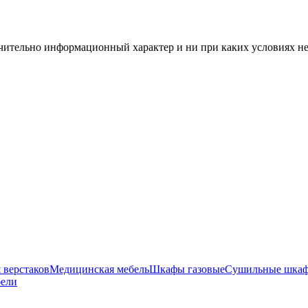
чительно информационный характер и ни при каких условиях н
 верстаков
Медицинская мебель
Шкафы газовые
Сушильные шка
бели