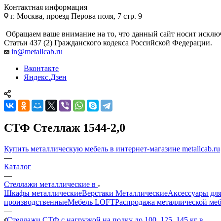
Контактная информация
г. Москва, проезд Перова поля, 7 стр. 9
Обращаем ваше внимание на то, что данный сайт носит исклю
Статьи 437 (2) Гражданского кодекса Российской Федерации.
in@metallcab.ru
Вконтакте
Яндекс.Дзен
СТФ Стеллаж 1544-2,0
Купить металлическую мебель в интернет-магазине metallcab.ru
—
Каталог
—
Стеллажи металлические в
Шкафы металлические
Верстаки Металлические
Аксессуары для
производственные
Мебель LOFT
Распродажа металлической ме
—
Стеллажи СТФ с нагрузкой на полку до 100, 125, 145 кг в