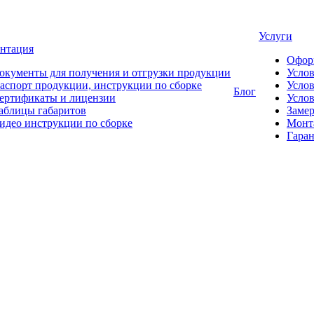
Услуги
нтация
Офор
окументы для получения и отгрузки продукции
Усло
аспорт продукции, инструкции по сборке
Услов
Блог
ертификаты и лицензии
Услов
аблицы габаритов
Замер
идео инструкции по сборке
Монт
Гаран