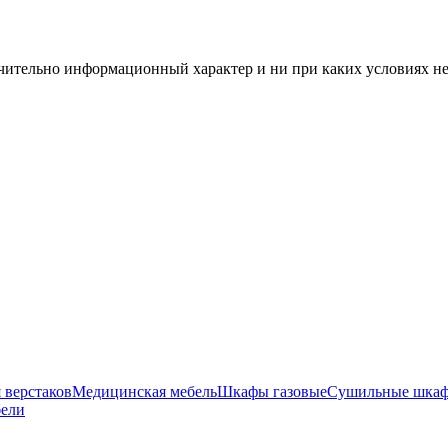
чительно информационный характер и ни при каких условиях н
 верстаков
Медицинская мебель
Шкафы газовые
Сушильные шка
бели