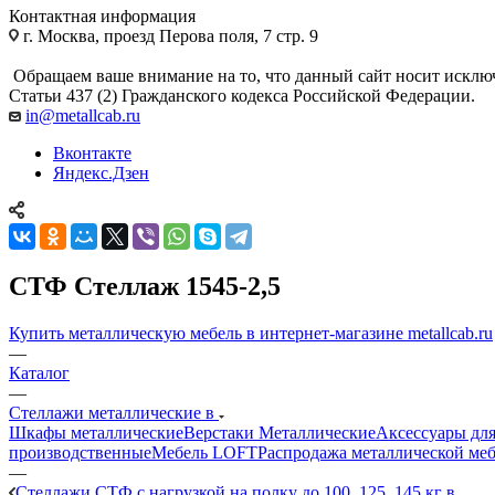
Контактная информация
г. Москва, проезд Перова поля, 7 стр. 9
Обращаем ваше внимание на то, что данный сайт носит исклю
Статьи 437 (2) Гражданского кодекса Российской Федерации.
in@metallcab.ru
Вконтакте
Яндекс.Дзен
СТФ Стеллаж 1545-2,5
Купить металлическую мебель в интернет-магазине metallcab.ru
—
Каталог
—
Стеллажи металлические в
Шкафы металлические
Верстаки Металлические
Аксессуары для
производственные
Мебель LOFT
Распродажа металлической ме
—
Стеллажи СТФ с нагрузкой на полку до 100, 125, 145 кг в