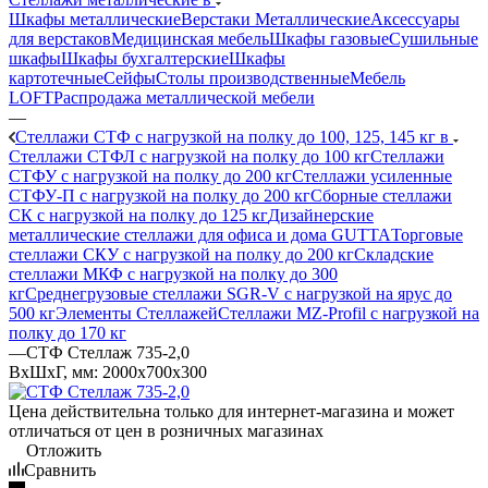
Шкафы металлические
Верстаки Металлические
Аксессуары
для верстаков
Медицинская мебель
Шкафы газовые
Сушильные
шкафы
Шкафы бухгалтерские
Шкафы
картотечные
Сейфы
Столы производственные
Мебель
LOFT
Распродажа металлической мебели
—
Стеллажи СТФ с нагрузкой на полку до 100, 125, 145 кг в
Стеллажи СТФЛ с нагрузкой на полку до 100 кг
Стеллажи
СТФУ с нагрузкой на полку до 200 кг
Стеллажи усиленные
СТФУ-П с нагрузкой на полку до 200 кг
Сборные стеллажи
СК с нагрузкой на полку до 125 кг
Дизайнерские
металлические стеллажи для офиса и дома GUTTA
Торговые
стеллажи СКУ с нагрузкой на полку до 200 кг
Складские
стеллажи МКФ с нагрузкой на полку до 300
кг
Среднегрузовые стеллажи SGR-V с нагрузкой на ярус до
500 кг
Элементы Стеллажей
Стеллажи MZ-Profil с нагрузкой на
полку до 170 кг
—
СТФ Стеллаж 735-2,0
ВхШхГ, мм: 2000x700x300
Цена действительна только для интернет-магазина и может
отличаться от цен в розничных магазинах
Отложить
Сравнить