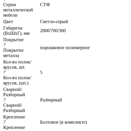
Серии
СТФ
металлической
мебели
Цвет
Светло-серый
Габариты
2000/700/300
(ВхШхГ), мм
Покрытие
?
порошковое полимерное
Покрытие
металла
Кол-во полок/
ярусов, шт.
?
5
Кол-во полок/
ярусов, (шт.)
Сварной/
Разборный
?
Разборный
Сварной/
Разборный
Крепление
?
Болтовое (в комплекте)
Крепление