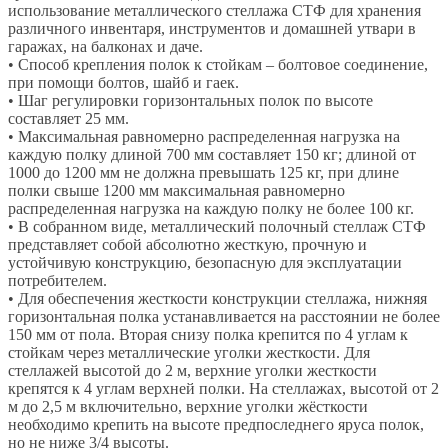
использование металлического стеллажа СТФ для хранения
различного инвентаря, инструментов и домашней утвари в
гаражах, на балконах и даче.
• Способ крепления полок к стойкам – болтовое соединение,
при помощи болтов, шайб и гаек.
• Шаг регулировки горизонтальных полок по высоте
составляет 25 мм.
• Максимальная равномерно распределенная нагрузка на
каждую полку длиной 700 мм составляет 150 кг; длиной от
1000 до 1200 мм не должна превышать 125 кг, при длине
полки свыше 1200 мм максимальная равномерно
распределенная нагрузка на каждую полку не более 100 кг.
• В собранном виде, металлический полочный стеллаж СТФ
представляет собой абсолютно жесткую, прочную и
устойчивую конструкцию, безопасную для эксплуатации
потребителем.
• Для обеспечения жесткости конструкции стеллажа, нижняя
горизонтальная полка устанавливается на расстоянии не более
150 мм от пола. Вторая снизу полка крепится по 4 углам к
стойкам через металлические уголки жесткости. Для
стеллажей высотой до 2 м, верхние уголки жесткости
крепятся к 4 углам верхней полки. На стеллажах, высотой от 2
м до 2,5 м включительно, верхние уголки жёсткости
необходимо крепить на высоте предпоследнего яруса полок,
но не ниже 3/4 высоты.