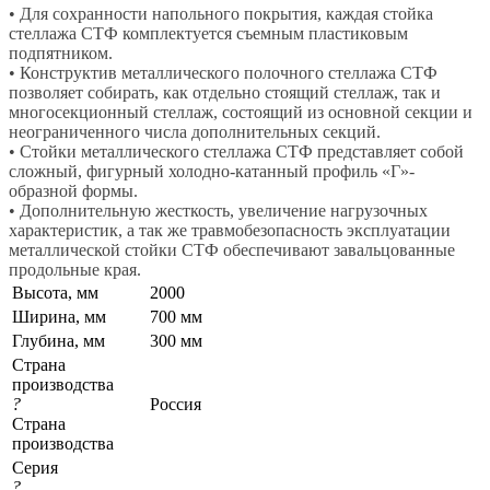
• Для сохранности напольного покрытия, каждая стойка
стеллажа СТФ комплектуется съемным пластиковым
подпятником.
• Конструктив металлического полочного стеллажа СТФ
позволяет собирать, как отдельно стоящий стеллаж, так и
многосекционный стеллаж, состоящий из основной секции и
неограниченного числа дополнительных секций.
• Стойки металлического стеллажа СТФ представляет собой
сложный, фигурный холодно-катанный профиль «Г»-
образной формы.
• Дополнительную жесткость, увеличение нагрузочных
характеристик, а так же травмобезопасность эксплуатации
металлической стойки СТФ обеспечивают завальцованные
продольные края.
Высота, мм
2000
Ширина, мм
700 мм
Глубина, мм
300 мм
Страна
производства
?
Россия
Страна
производства
Серия
?