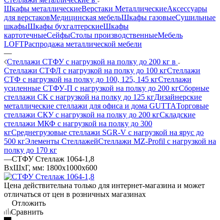
Шкафы металлические
Верстаки Металлические
Аксессуары
для верстаков
Медицинская мебель
Шкафы газовые
Сушильные
шкафы
Шкафы бухгалтерские
Шкафы
картотечные
Сейфы
Столы производственные
Мебель
LOFT
Распродажа металлической мебели
—
Стеллажи СТФУ с нагрузкой на полку до 200 кг в
Стеллажи СТФЛ с нагрузкой на полку до 100 кг
Стеллажи
СТФ с нагрузкой на полку до 100, 125, 145 кг
Стеллажи
усиленные СТФУ-П с нагрузкой на полку до 200 кг
Сборные
стеллажи СК с нагрузкой на полку до 125 кг
Дизайнерские
металлические стеллажи для офиса и дома GUTTA
Торговые
стеллажи СКУ с нагрузкой на полку до 200 кг
Складские
стеллажи МКФ с нагрузкой на полку до 300
кг
Среднегрузовые стеллажи SGR-V с нагрузкой на ярус до
500 кг
Элементы Стеллажей
Стеллажи MZ-Profil с нагрузкой на
полку до 170 кг
—
СТФУ Стеллаж 1064-1,8
ВхШхГ, мм: 1800x1000x600
Цена действительна только для интернет-магазина и может
отличаться от цен в розничных магазинах
Отложить
Сравнить