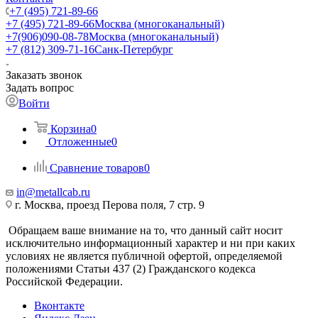
+7 (495) 721-89-66
+7 (495) 721-89-66
Москва (многоканальный)
+7(906)090-08-78
Москва (многоканальный)
+7 (812) 309-71-16
Санк-Петербург
Заказать звонок
Задать вопрос
Войти
Корзина
0
Отложенные
0
Сравнение товаров
0
in@metallcab.ru
г. Москва, проезд Перова поля, 7 стр. 9
Обращаем ваше внимание на то, что данный сайт носит
исключительно информационный характер и ни при каких
условиях не является публичной офертой, определяемой
положениями Статьи 437 (2) Гражданского кодекса
Российской Федерации.
Вконтакте