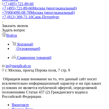
+7 (495) 721-89-66
+7 (495) 721-89-66
Москва (многоканальный)
+7(906)090-08-78
Москва (многоканальный)
+7 (812) 309-71-16
Санк-Петербург
Заказать звонок
Задать вопрос
Войти
Корзина
0
Отложенные
0
Сравнение товаров
0
in@metallcab.ru
г. Москва, проезд Перова поля, 7 стр. 9
Обращаем ваше внимание на то, что данный сайт носит
исключительно информационный характер и ни при каких
условиях не является публичной офертой, определяемой
положениями Статьи 437 (2) Гражданского кодекса
Российской Федерации.
Вконтакте