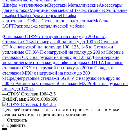
Шкафы металлические
Верстаки Металлические
Аксессуары
для верстаков
Медицинская мебель
Шкафы газовые
Сушильные
шкафы
Шкафы бухгалтерские
Шкафы
картотечные
Сейфы
Столы производственные
Мебель
LOFT
Распродажа металлической мебели
—
Стеллажи СТФУ с нагрузкой на полку до 200 кг в
Стеллажи СТФЛ с нагрузкой на полку до 100 кг
Стеллажи
СТФ с нагрузкой на полку до 100, 125, 145 кг
Стеллажи
усиленные СТФУ-П с нагрузкой на полку до 200 кг
Сборные
стеллажи СК с нагрузкой на полку до 125 кг
Дизайнерские
металлические стеллажи для офиса и дома GUTTA
Торговые
стеллажи СКУ с нагрузкой на полку до 200 кг
Складские
стеллажи МКФ с нагрузкой на полку до 300
кг
Среднегрузовые стеллажи SGR-V с нагрузкой на ярус до
500 кг
Элементы Стеллажей
Стеллажи MZ-Profil с нагрузкой на
полку до 170 кг
—
СТФУ Стеллаж 1064-2,5
ВхШхГ, мм: 2500x1000x600
Цена действительна только для интернет-магазина и может
отличаться от цен в розничных магазинах
Отложить
Сравнить