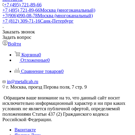
+7 (495) 721-89-66
+7 (495) 721-89-66
Москва (многоканальный)
+7(906)090-08-78
Москва (многоканальный)
+7 (812) 309-71-16
Санк-Петербург
Заказать звонок
Задать вопрос
Войти
Корзина
0
Отложенные
0
Сравнение товаров
0
in@metallcab.ru
г. Москва, проезд Перова поля, 7 стр. 9
Обращаем ваше внимание на то, что данный сайт носит
исключительно информационный характер и ни при каких
условиях не является публичной офертой, определяемой
положениями Статьи 437 (2) Гражданского кодекса
Российской Федерации.
Вконтакте