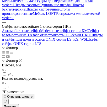
Металлические
Аксессуары для верстаков
Медицинская
мебель
Шкафы газовые
Сушильные шкафы
Шкафы
бухгалтерские
Шкафы картотечные
Столы
производственные
Мебель LOFT
Распродажа металлической
мебели
—
Сейфы взломостойкие 1 класс серии ПК в
Автомобильные сейфы
Мебельные сейфы серии КМ
Сейфы
взломостойкие 1 класс огнестойкость 60Б серии ПКО
Шкафы
и сейфы для дома и офиса ONIX серии LS, KS, WS
Шкафы-
сейфы ONIX серии LTS
Фильтр
Фильтр
Высота, мм
945
Кол-во полок/ярусов, шт.
4
?
Примечание
Очистить фильтр
Показать