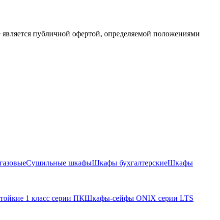
е является публичной офертой, определяемой положениями
газовые
Сушильные шкафы
Шкафы бухгалтерские
Шкафы
тойкие 1 класс серии ПК
Шкафы-сейфы ONIX серии LTS