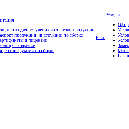
Услуги
нтация
Офор
окументы для получения и отгрузки продукции
Усло
аспорт продукции, инструкции по сборке
Услов
Блог
ертификаты и лицензии
Услов
аблицы габаритов
Замер
идео инструкции по сборке
Монт
Гаран