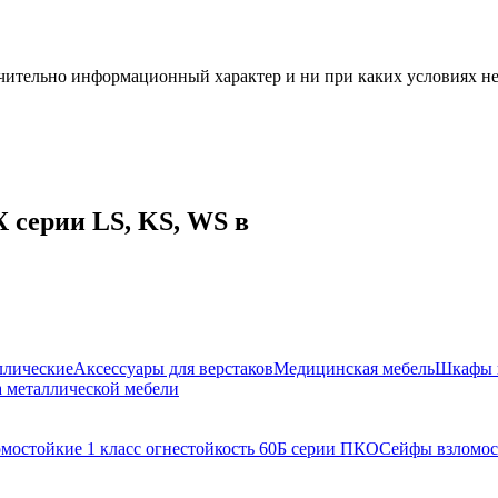
чительно информационный характер и ни при каких условиях н
 серии LS, KS, WS в
ллические
Аксессуары для верстаков
Медицинская мебель
Шкафы 
 металлической мебели
мостойкие 1 класс огнестойкость 60Б серии ПКО
Сейфы взломос