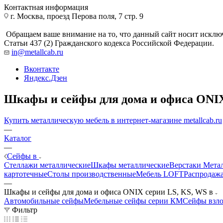
Контактная информация
г. Москва, проезд Перова поля, 7 стр. 9
Обращаем ваше внимание на то, что данный сайт носит исклю
Статьи 437 (2) Гражданского кодекса Российской Федерации.
in@metallcab.ru
Вконтакте
Яндекс.Дзен
Шкафы и сейфы для дома и офиса ONIX
Купить металлическую мебель в интернет-магазине metallcab.ru
—
Каталог
—
Сейфы в
Стеллажи металлические
Шкафы металлические
Верстаки Мета
картотечные
Столы производственные
Мебель LOFT
Распродажа
—
Шкафы и сейфы для дома и офиса ONIX серии LS, KS, WS в
Автомобильные сейфы
Мебельные сейфы серии КМ
Сейфы взло
Фильтр