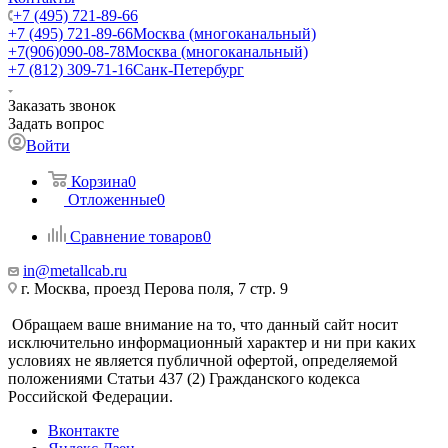
+7 (495) 721-89-66
+7 (495) 721-89-66
Москва (многоканальный)
+7(906)090-08-78
Москва (многоканальный)
+7 (812) 309-71-16
Санк-Петербург
Заказать звонок
Задать вопрос
Войти
Корзина
0
Отложенные
0
Сравнение товаров
0
in@metallcab.ru
г. Москва, проезд Перова поля, 7 стр. 9
Обращаем ваше внимание на то, что данный сайт носит
исключительно информационный характер и ни при каких
условиях не является публичной офертой, определяемой
положениями Статьи 437 (2) Гражданского кодекса
Российской Федерации.
Вконтакте