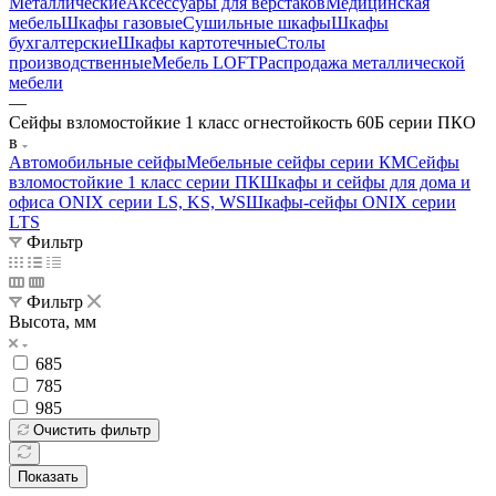
Металлические
Аксессуары для верстаков
Медицинская
мебель
Шкафы газовые
Сушильные шкафы
Шкафы
бухгалтерские
Шкафы картотечные
Столы
производственные
Мебель LOFT
Распродажа металлической
мебели
—
Сейфы взломостойкие 1 класс огнестойкость 60Б серии ПКО
в
Автомобильные сейфы
Мебельные сейфы серии КМ
Сейфы
взломостойкие 1 класс серии ПК
Шкафы и сейфы для дома и
офиса ONIX серии LS, KS, WS
Шкафы-сейфы ONIX серии
LTS
Фильтр
Фильтр
Высота, мм
685
785
985
Очистить фильтр
Показать