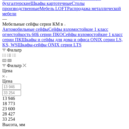
бухгалтерские
Шкафы картотечные
Столы
производственные
Мебель LOFT
Распродажа металлической
мебели
—
Мебельные сейфы серии КМ в
Автомобильные сейфы
Сейфы взломостойкие 1 класс
огнестойкость 60Б серии ПКО
Сейфы взломостойкие 1 класс
серии ПК
Шкафы и сейфы для дома и офиса ONIX серии LS,
KS, WS
Шкафы-сейфы ONIX серии LTS
Фильтр
Фильтр
Цена
Цена
13 946
18 773
23 600
28 427
33 254
Высота, мм