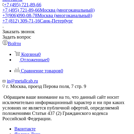
+7 (495) 721-89-66
+7 (495) 721-89-66
Москва (многоканальный)
+7(906)090-08-78
Москва (многоканальный)
+7 (812) 309-71-16
Санк-Петербург
Заказать звонок
Задать вопрос
Войти
Корзина
0
Отложенные
0
Сравнение товаров
0
in@metallcab.ru
г. Москва, проезд Перова поля, 7 стр. 9
Обращаем ваше внимание на то, что данный сайт носит
исключительно информационный характер и ни при каких
условиях не является публичной офертой, определяемой
положениями Статьи 437 (2) Гражданского кодекса
Российской Федерации.
Вконтакте